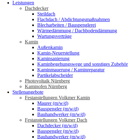
Leistungen
Dachdecker
Steildach
Flachdach / Abdichtungsmaßnahmen
Blecharbeiten / Bauspenglerei
Wärmedämmung / Dachbodendämmung
Wartungsverträge
Kamin
Außenkamin
Kamin-Neuerstellung
Kaminsanierung
Kaminbegehungswege und sonstiges Zubehör
Kaminmauerung / Kaminreparatur
Partikelabscheider
Photovoltaik Nürnberg
Kaminofen Nürnberg
Stellenangebote
Festanstellungen Volkmer Kamin
Maurer (m/w/d)
Bauspengler (m/w/d)
Bauhandwerker (m/w/d)
Festanstellungen Volkmer Dach
Dachdecker (m/w/d)
Bauspengler (m/w/d)
Bauhandwerker (m/w/d)